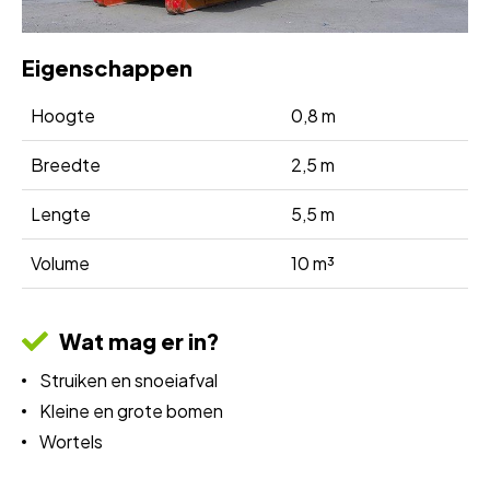
Eigenschappen
Hoogte
0,8 m
Breedte
2,5 m
Lengte
5,5 m
Volume
10 m³
Wat mag er in?
Struiken en snoeiafval
Kleine en grote bomen
Wortels