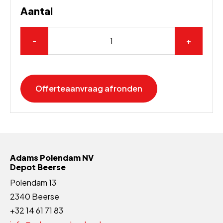
Aantal
-
+
Offerteaanvraag afronden
Adams Polendam NV
Depot Beerse
Polendam 13
2340 Beerse
+32 14 61 71 83