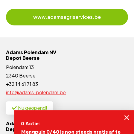
www.adamsagriservices.be
Adams Polendam NV
Depot Beerse
Polendam 13
2340 Beerse
+32 14 61 71 83
info@adams-polendam.be
Nu geopend!
♻️
Actie:
Adams Polendam NV
Depot Massenhoven
Mengpuin 0/40 is nog steeds gratis af te