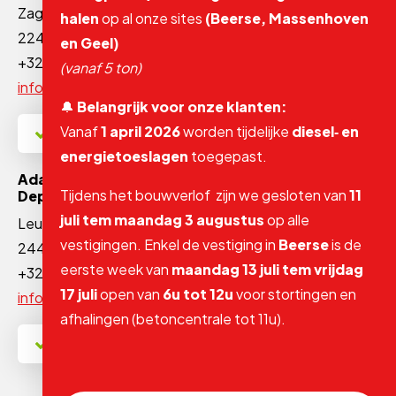
Zagerijstraat 9
halen
op al onze sites
(Beerse, Massenhoven
2240 Massenhoven
en Geel)
+32 3 475 94 35
(vanaf 5 ton)
info@adams-massenhoven.be
🔔
Belangrijk voor onze klanten:
Vanaf
1 april 2026
worden tijdelijke
diesel‑ en
Nu geopend!
energietoeslagen
toegepast.
Adams Polendam NV
Tijdens het bouwverlof zijn we gesloten van
11
Depot Geel
juli tem maandag 3 augustus
op alle
Leukaard 1
vestigingen. Enkel de vestiging in
Beerse
is de
2440 Geel
eerste week van
maandag 13 juli tem vrijdag
+32 14 61 71 83
17 juli
open van
6u tot 12u
voor stortingen en
info@adams-polendam.be
afhalingen (betoncentrale tot 11u).
Nu geopend!