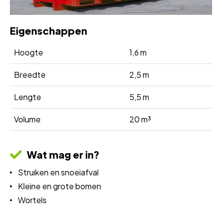
Eigenschappen
Hoogte
1,6 m
Breedte
2,5 m
Lengte
5,5 m
Volume
20 m³
Wat mag er in?
Struiken en snoeiafval
Kleine en grote bomen
Wortels