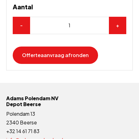
Aantal
-
+
Offerteaanvraag afronden
Adams Polendam NV
Depot Beerse
Polendam 13
2340 Beerse
+32 14 61 71 83