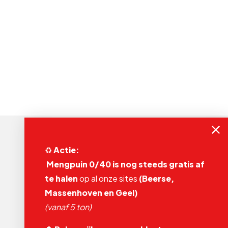
♻️
Actie:
Mengpuin 0/40 is nog steeds gratis af
te halen
op al onze sites
(Beerse,
Adams Polendam NV
Depot Geel
Massenhoven en Geel)
Leukaard 1
(vanaf 5 ton)
2440 Geel