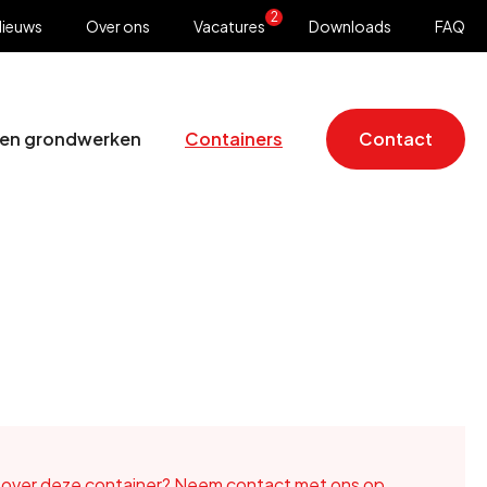
2
ieuws
Over ons
Vacatures
Downloads
FAQ
 en grondwerken
Containers
Contact
 over deze container?
Neem contact met ons op
.