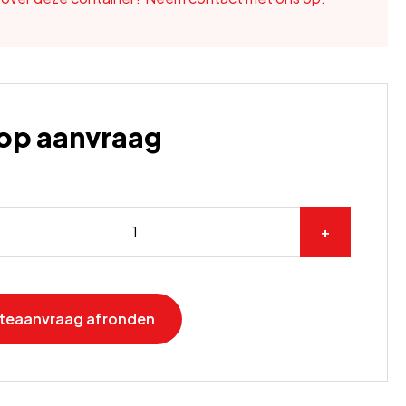
s op aanvraag
+
rteaanvraag afronden