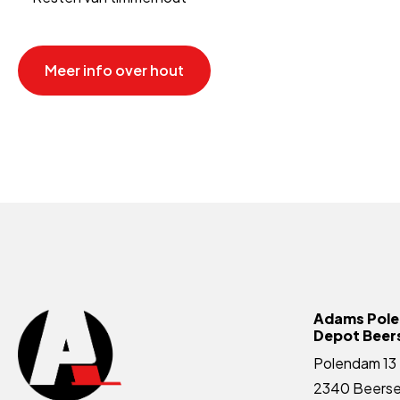
Meer info over hout
Adams Pol
Depot Beer
Polendam 13
2340 Beers