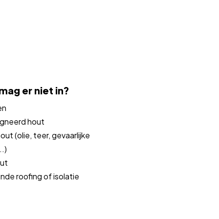
ag er niet in?
en
egneerd hout
out (olie, teer, gevaarlijke
..)
ut
nde roofing of isolatie