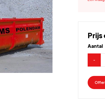
Prij
Aantal
-
Offe