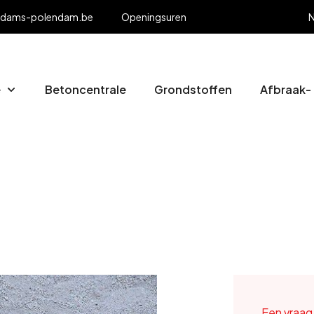
adams-polendam.be
Openingsuren
N
e
Betoncentrale
Grondstoffen
Afbraak-
Een vraag