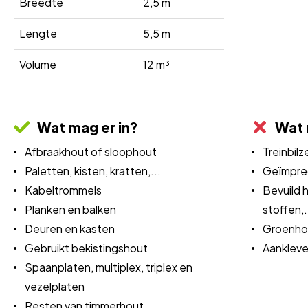
Breedte
2,5 m
Lengte
5,5 m
Volume
12 m³
Wat mag er in?
Wat m
Afbraakhout of sloophout
Treinbilz
Paletten, kisten, kratten,...
Geïmpr
Kabeltrommels
Bevuild h
Planken en balken
stoffen,.
Deuren en kasten
Groenho
Gebruikt bekistingshout
Aankleve
Spaanplaten, multiplex, triplex en
vezelplaten
Resten van timmerhout