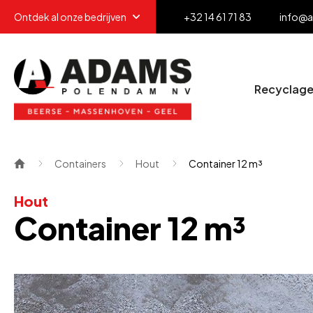
Ontdek al onze bedrijven
+32 14 61 71 83
info@
Recyclag
Containers
Hout
Container 12 m³
Hout
Container 12 m³