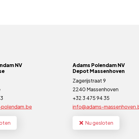
endam NV
Adams Polendam NV
se
Depot Massenhoven
Zagerijstraat 9
e
2240 Massenhoven
83
+32 3 475 94 35
-polendam.be
info@adams-massenhoven.
loten
Nu gesloten