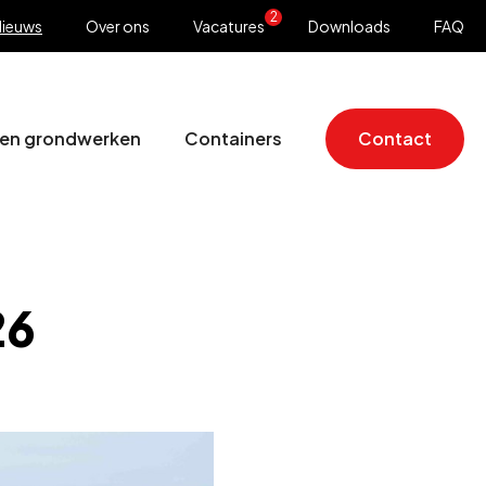
2
ieuws
Over ons
Vacatures
Downloads
FAQ
 en grondwerken
Containers
Contact
26