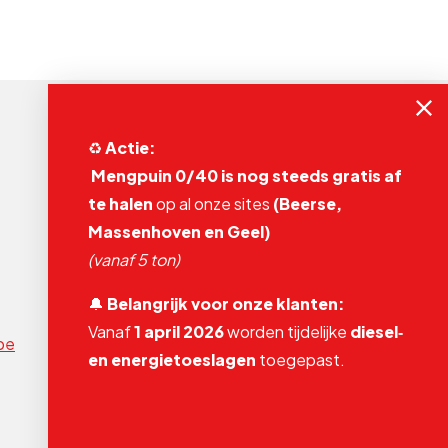
♻️
Actie:
Mengpuin 0/40 is nog steeds gratis af
te halen
op al onze sites
(Beerse,
Adams Polendam NV
Depot Geel
Massenhoven en Geel)
Leukaard 1
(vanaf 5 ton)
2440 Geel
🔔
Belangrijk voor onze klanten:
+32 14 61 71 83
Vanaf
1 april 2026
worden tijdelijke
diesel‑
be
info@adams-polendam.be
en energietoeslagen
toegepast.
Nu gesloten