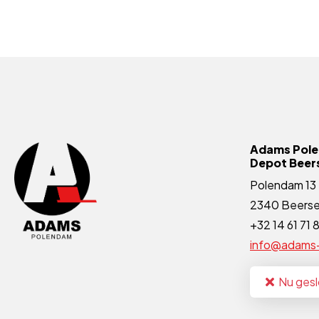
Adams Pol
Depot Beer
Polendam 13
2340 Beers
+32 14 61 71 
info@adams
Nu ges