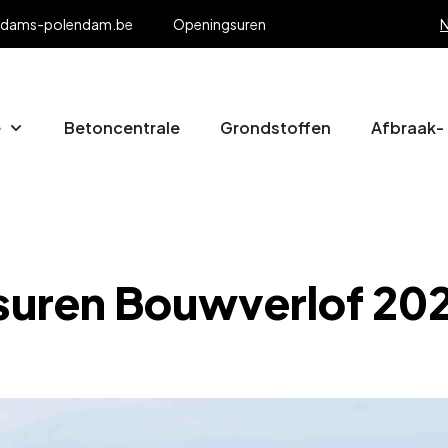
adams-polendam.be
Openingsuren
N
e
Betoncentrale
Grondstoffen
Afbraak-
uren Bouwverlof 20